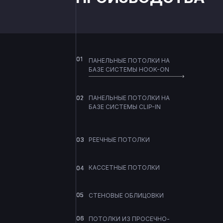
МЕТАЛЛИЧЕСК
ПОД КЛЮЧ
НА
01
01
ПАНЕЛЬНЫЕ ПОТОЛКИ НА
ПРОИЗВОДИТЕ
БАЗЕ СИСТЕМЫ HOOK-ON
ДОСТАВКОЙ П
02
02
ПАНЕЛЬНЫЕ ПОТОЛКИ НА
БАЗЕ СИСТЕМЫ CLIP-IN
Работаем от
проектирования
03
03
РЕЕЧНЫЕ ПОТОЛКИ
до монтажа
на объекте
КАССЕТНЫЕ ПОТОЛКИ
04
04
05
05
СТЕНОВЫЕ ОБЛИЦОВКИ
06
06
ПОТОЛКИ ИЗ ПРОСЕЧНО-