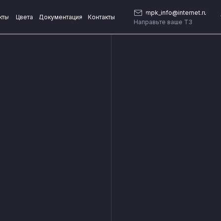
mpk_info@internet.ru
кты
Цвета
Документация
Контакты
Направьте ваше ТЗ