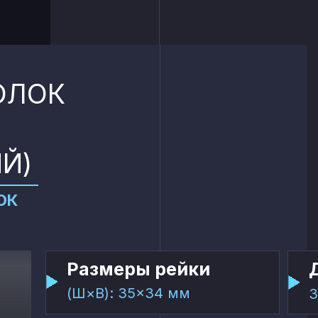
5 лет
300+
гарантии по договору
реализованных проектов
ОЛОК
Й)
ОК
Размеры рейки
(Ш×В): 35×34 мм
3